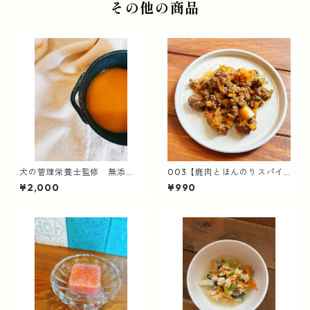
その他の商品
犬の管理栄養士監修 無添
003【鹿肉とほんのりスパイ
加 手作りごはん 老犬にも
ス】ナナイロカレー
¥2,000
¥990
【vege キューブ野菜ポタージ
ュ】