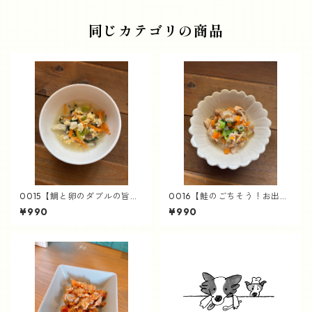
同じカテゴリの商品
0015【鯛と卵のダブルの旨
0016【鮭のごちそう！お出汁
み】鯛のクッパ風
の風味】鮭の炊き込みごはん
¥990
¥990
風