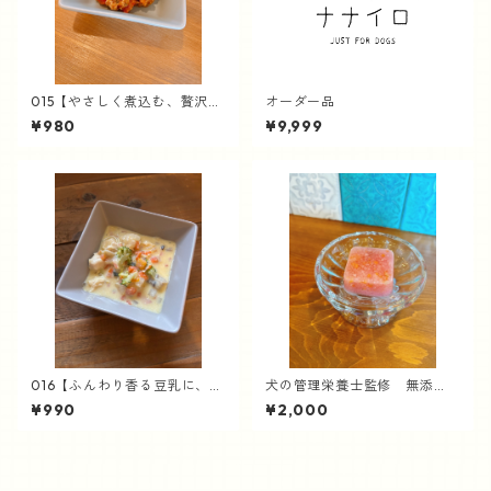
015【やさしく煮込む、贅沢お
オーダー品
肉ごはん】ハッシュドビーフ
¥980
¥9,999
016【ふんわり香る豆乳に、さ
犬の管理栄養士監修 無添
さみの旨み】クリームシチュ
加 手作りごはん 老犬にも
¥990
¥2,000
ー
【vege キューブ野菜スープ】