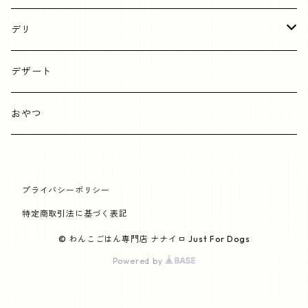
デリ
野菜
デザート
鶏肉
おやつ
牛肉
プライバシーポリシー
豚肉
特定商取引法に基づく表記
鹿肉
© わんこごはん専門店 ナナイロ Just For Dogs
Powered by
魚