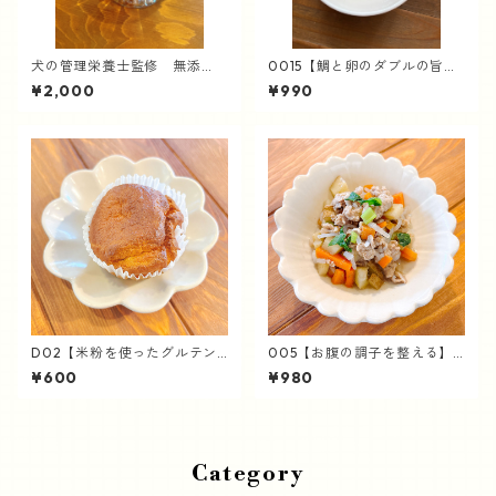
犬の管理栄養士監修 無添
0015【鯛と卵のダブルの旨
加 手作りごはん 老犬にも
み】鯛のクッパ風
¥2,000
¥990
【vege キューブ野菜スープ】
D02【米粉を使ったグルテン
005【お腹の調子を整える】
フリー】ふわふわ甘酒シフォ
ゴロゴロ野菜の肉じゃが
¥600
¥980
ン
Category