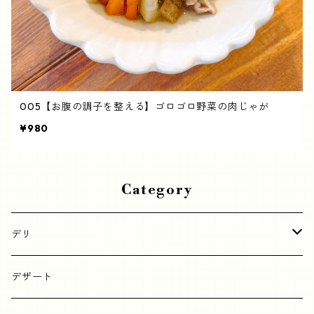
005【お腹の調子を整える】ゴロゴロ野菜の肉じゃが
¥980
Category
デリ
野菜
デザート