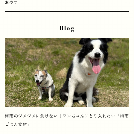
鶏肉
おやつ
牛肉
Blog
豚肉
鹿肉
魚
シニア用
肥満対策
梅雨のジメジメに負けない！ワンちゃんにとり入れたい「梅雨
ごはん食材」